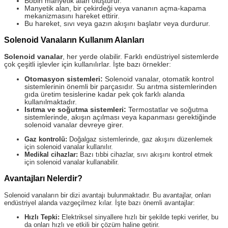
Bobin manyetik alan oluşturur.
Manyetik alan, bir çekirdeği veya vananın açma-kapama
mekanizmasını hareket ettirir.
Bu hareket, sıvı veya gazın akışını başlatır veya durdurur.
Solenoid Vanaların Kullanım Alanları
Solenoid vanalar
, her yerde olabilir. Farklı endüstriyel sistemlerde
çok çeşitli işlevler için kullanılırlar. İşte bazı örnekler:
Otomasyon sistemleri:
Solenoid vanalar, otomatik kontrol
sistemlerinin önemli bir parçasıdır. Su arıtma sistemlerinden
gıda üretim tesislerine kadar pek çok farklı alanda
kullanılmaktadır.
Isıtma ve soğutma sistemleri:
Termostatlar ve soğutma
sistemlerinde, akışın açılması veya kapanması gerektiğinde
solenoid vanalar devreye girer.
Gaz kontrolü:
Doğalgaz sistemlerinde, gaz akışını düzenlemek
için solenoid vanalar kullanılır.
Medikal cihazlar:
Bazı tıbbi cihazlar, sıvı akışını kontrol etmek
için solenoid vanalar kullanabilir.
Avantajları Nelerdir?
Solenoid vanaların bir dizi avantajı bulunmaktadır. Bu avantajlar, onları
endüstriyel alanda vazgeçilmez kılar. İşte bazı önemli avantajlar:
Hızlı Tepki:
Elektriksel sinyallere hızlı bir şekilde tepki verirler, bu
da onları hızlı ve etkili bir çözüm haline getirir.