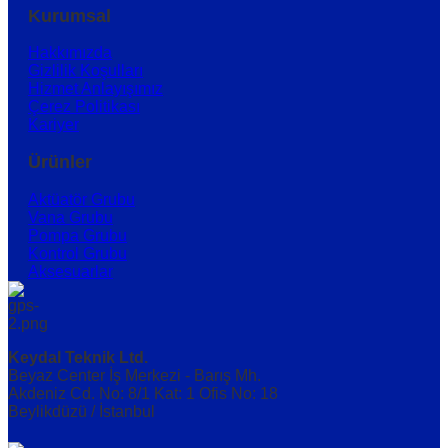
Kurumsal
Hakkımızda
Gizlilik Koşulları
Hizmet Anlayışımız
Çerez Politikası
Kariyer
Ürünler
Aktüatör Grubu
Vana Grubu
Pompa Grubu
Kontrol Grubu
Aksesuarlar
Keydal Teknik Ltd.
Beyaz Center İş Merkezi - Barış Mh.
Akdeniz Cd. No: 8/1 Kat: 1 Ofis No: 18
Beylikdüzü / İstanbul