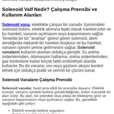
Solenoid Valf Nedir? Çalışma Prensibi ve
Kullanım Alanları
Solenoid vana
, elektrikle çalışan bir vanadır. İçerisindeki
solenoid bobini, elektrik akımına tepki olarak hareket eder ve
bu hareket, vananın açılmasını veya kapanmasını sağlar.
Temelde bir tür "anahtar" görevi gören solenoid, akım
alındığında mekanik bir hareket oluşturur ve bu hareket,
vananın işlevini yerine getirmesini sağlar.
Solenoid
vanaların
kullanım alanları oldukça geniştir. Su arıtma
sistemlerinden, otomasyon hatlarına, ısıtma sistemlerinden,
gaz kontrolüne kadar birçok farklı endüstriyel alanda
kullanılır. Bu tür vanalar, sıvı veya gazların akışını kontrol
etmek için oldukça pratik ve verimli bir çözüm sunar.
Solenoid Vanaların Çalışma Prensibi
Solenoid vanalar
, basit ama etkili bir prensibe dayanır. Elektrik
enerjisi, vananın içindeki bobine gönderildiğinde, bobin manyetik bir
alan üretir. Bu alan, bir çekirdek veya plaka ile etkileşime girer ve
vananın kapanmasını veya açılmasını sağlar. Bu, genellikle
aşağıdaki gibi çalışır:
Elektrik enerjisi bobine uygulanır.