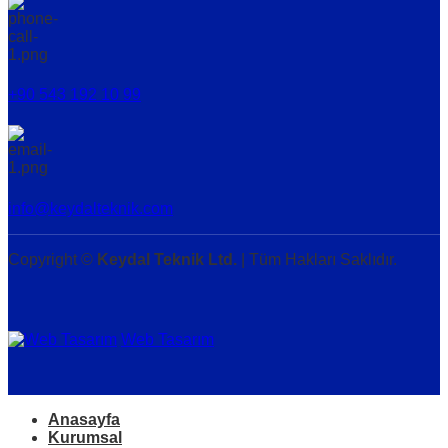
+90 543 192 10 99
info@keydalteknik.com
Copyright ©
Keydal Teknik Ltd.
| Tüm Hakları Saklıdır.
Web Tasarım
Anasayfa
Kurumsal