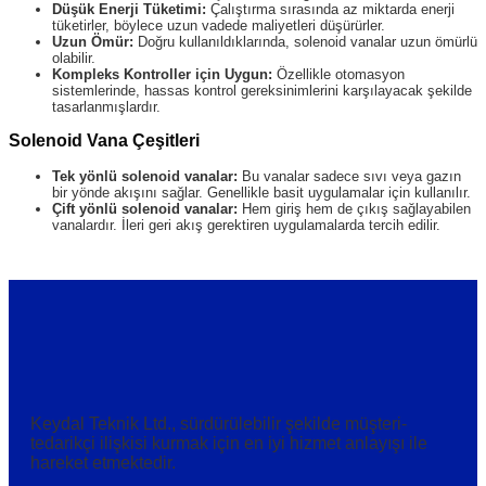
Düşük Enerji Tüketimi:
Çalıştırma sırasında az miktarda enerji
tüketirler, böylece uzun vadede maliyetleri düşürürler.
Uzun Ömür:
Doğru kullanıldıklarında, solenoid vanalar uzun ömürlü
olabilir.
Kompleks Kontroller için Uygun:
Özellikle otomasyon
sistemlerinde, hassas kontrol gereksinimlerini karşılayacak şekilde
tasarlanmışlardır.
Solenoid Vana Çeşitleri
Tek yönlü solenoid vanalar:
Bu vanalar sadece sıvı veya gazın
bir yönde akışını sağlar. Genellikle basit uygulamalar için kullanılır.
Çift yönlü solenoid vanalar:
Hem giriş hem de çıkış sağlayabilen
vanalardır. İleri geri akış gerektiren uygulamalarda tercih edilir.
Keydal Teknik Ltd., sürdürülebilir şekilde müşteri-
tedarikçi ilişkisi kurmak için en iyi hizmet anlayışı ile
hareket etmektedir.