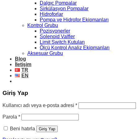
Dalgıç Pompalar
Sirkülasyon Pompalar
Hidroforlar
Pompa ve Hidrofor Ekipmanları
Kontrol Grubu
Pozisyonerler
Solenoid Valfler
Limit Switch Kutuları
Ölçü Kontrol Analiz Ekipmanları
Aksesuar Grubu
Blog
İletişim
TR
EN
Giriş Yap
Gerekli
Kullanıcı adı veya e-posta adresi
*
Gerekli
Parola
*
Beni hatırla
Giriş Yap