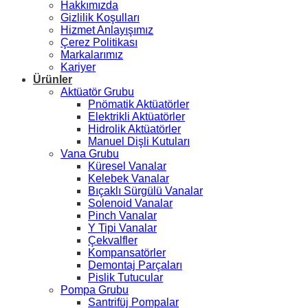
Hakkımızda
Gizlilik Koşulları
Hizmet Anlayışımız
Çerez Politikası
Markalarımız
Kariyer
Ürünler
Aktüatör Grubu
Pnömatik Aktüatörler
Elektrikli Aktüatörler
Hidrolik Aktüatörler
Manuel Dişli Kutuları
Vana Grubu
Küresel Vanalar
Kelebek Vanalar
Bıçaklı Sürgülü Vanalar
Solenoid Vanalar
Pinch Vanalar
Y Tipi Vanalar
Çekvalfler
Kompansatörler
Demontaj Parçaları
Pislik Tutucular
Pompa Grubu
Santrifüj Pompalar