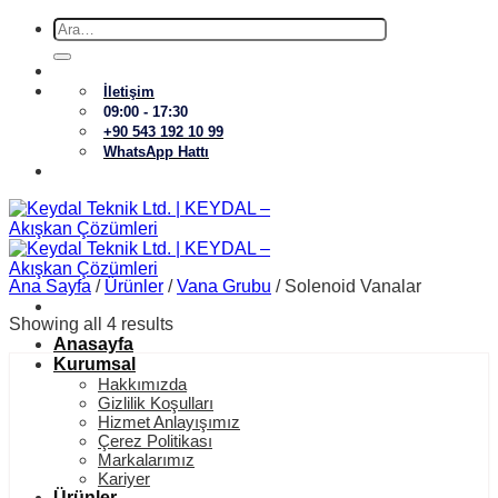
İçeriğe
Ara:
atla
İletişim
09:00 - 17:30
+90 543 192 10 99
WhatsApp Hattı
Ana Sayfa
/
Ürünler
/
Vana Grubu
/
Solenoid Vanalar
Showing all 4 results
Anasayfa
Kurumsal
Hakkımızda
Gizlilik Koşulları
Hizmet Anlayışımız
Çerez Politikası
Markalarımız
Kariyer
Ürünler