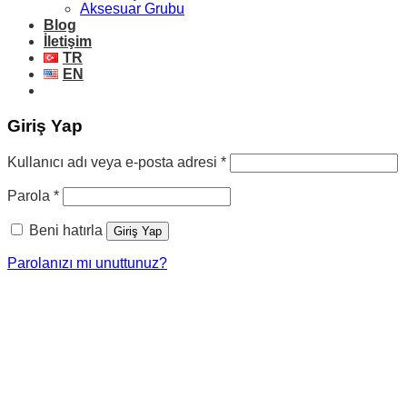
Aksesuar Grubu
Blog
İletişim
TR
EN
Giriş Yap
Gerekli
Kullanıcı adı veya e-posta adresi
*
Gerekli
Parola
*
Beni hatırla
Giriş Yap
Parolanızı mı unuttunuz?