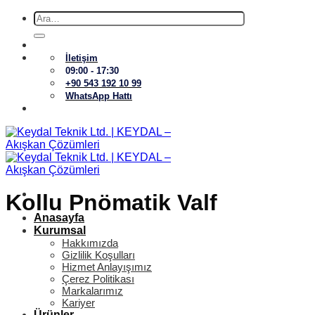
İçeriğe
Ara:
atla
İletişim
09:00 - 17:30
+90 543 192 10 99
WhatsApp Hattı
Kollu Pnömatik Valf
Anasayfa
Kurumsal
Hakkımızda
Gizlilik Koşulları
Hizmet Anlayışımız
Çerez Politikası
Markalarımız
Kariyer
Ürünler