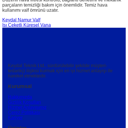
parçaların temizliği bakım için önemlidir. Temiz hava
kullanımı valf ömrünü uzatır.
Keydal Namur Valf
Isı Ceketli Küresel Vana
Keydal Teknik Ltd., sürdürülebilir şekilde müşteri-
tedarikçi ilişkisi kurmak için en iyi hizmet anlayışı ile
hareket etmektedir.
Kurumsal
Hakkımızda
Gizlilik Koşulları
Hizmet Anlayışımız
Çerez Politikası
Kariyer