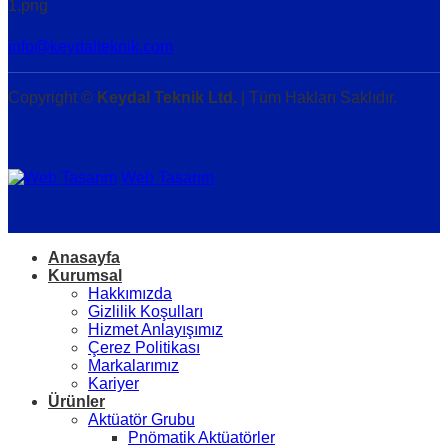
info@keydalteknik.com
Copyright ©
Keydal Teknik Ltd.
| Tüm Hakları Saklıdır.
Web Tasarım
Anasayfa
Kurumsal
Hakkımızda
Gizlilik Koşulları
Hizmet Anlayışımız
Çerez Politikası
Markalarımız
Kariyer
Ürünler
Aktüatör Grubu
Pnömatik Aktüatörler