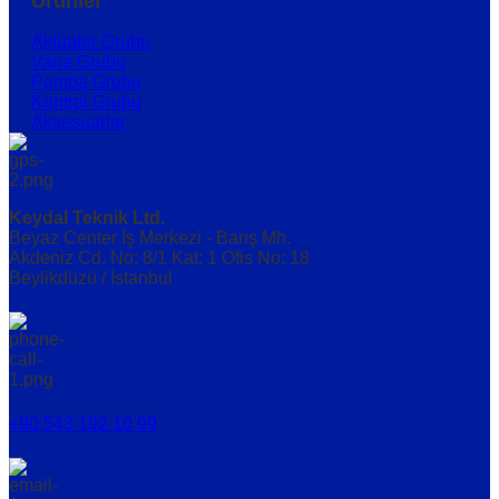
Ürünler
Aktüatör Grubu
Vana Grubu
Pompa Grubu
Kontrol Grubu
Aksesuarlar
Keydal Teknik Ltd.
Beyaz Center İş Merkezi - Barış Mh.
Akdeniz Cd. No: 8/1 Kat: 1 Ofis No: 18
Beylikdüzü / İstanbul
+90 543 192 10 99