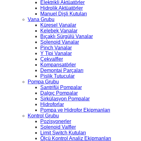
Elektrikli Aktüatörler
Hidrolik Aktüatörler
Manuel Dişli Kutuları
Vana Grubu
Küresel Vanalar
Kelebek Vanalar
Bıçaklı Sürgülü Vanalar
Solenoid Vanalar
Pinch Vanalar
Y Tipi Vanalar
Çekvalfler
Kompansatörler
Demontaj Parçaları
Pislik Tutucular
Pompa Grubu
Santrifüj Pompalar
Dalgıç Pompalar
Sirkülasyon Pompalar
Hidroforlar
Pompa ve Hidrofor Ekipmanları
Kontrol Grubu
Pozisyonerler
Solenoid Valfler
Limit Switch Kutuları
Ölçü Kontrol Analiz Ekipmanları