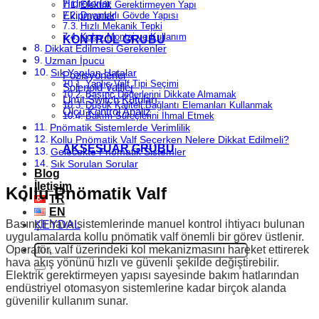
Hidroforlar
Elektrik Gerektirmeyen Yapı
Ekipmanlar
Dayanıklı Gövde Yapısı
Hızlı Mekanik Tepki
Kolay Montaj ve Kullanım
KONTROL GRUBU
Dikkat Edilmesi Gerekenler
Uzman İpucu
Sık Yapılan Hatalar
Pozisyonerler
Yanlış Valf Tipi Seçimi
Solenoid Valfler
Basınç Değerlerini Dikkate Almamak
Limit Switch Kutuları
Düşük Kaliteli Bağlantı Elemanları Kullanmak
Ölçü Kontrol Analiz
Bakım Süreçlerini İhmal Etmek
Pnömatik Sistemlerde Verimlilik
Kollu Pnömatik Valf Seçerken Nelere Dikkat Edilmeli?
AKSESUAR GRUBU
Gelecekte Pnömatik Sistemler
Sık Sorulan Sorular
Blog
İletişim
Kollu Pnömatik Valf
TR
EN
Basınçlı hava sistemlerinde manuel kontrol ihtiyacı bulunan
KEYDAL
uygulamalarda kollu pnömatik valf önemli bir görev üstlenir.
Ara:
Operatör, valf üzerindeki kol mekanizmasını hareket ettirerek
hava akış yönünü hızlı ve güvenli şekilde değiştirebilir.
Elektrik gerektirmeyen yapısı sayesinde bakım hatlarından
endüstriyel otomasyon sistemlerine kadar birçok alanda
güvenilir kullanım sunar.