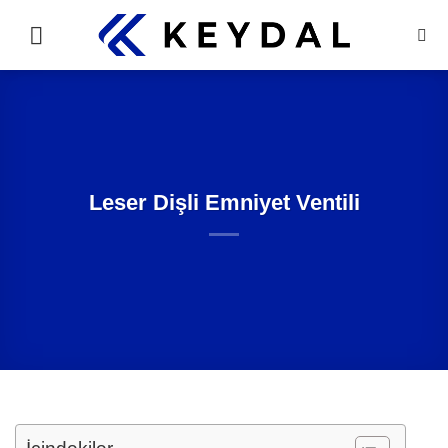
İçeriğe
atla
Leser Dişli Emniyet Ventili