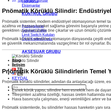
Sık Sorulan Sorular
Hidroforlar
Ekipmanlar
Pnömatik Körüklü Silindir: Endüstriy
KONTROL GRUBU
Pnömatik sistemler, modern endüstriyel otomasyonun temel taşla
azaltma ve hassas hareket sağlama görevini başarıyla yerine get
Pozisyonerler
gerektiren uygulamalarda öne çıkarlar ve uzun ömürlü çözümler
Solenoid Valfler
Limit Switch Kutuları
Pnömatik körüklü silindirler, otomasyon dünyasında çeşitli en
Ölçü Kontrol Analiz
ve güvenlik mekanizmalarında vazgeçilmez bir rol oynarlar. Bu yaz
AKSESUAR GRUBU
Blog
Körüklü Silindir
İletişim
TR
Pnömatik Körüklü Silindirlerin Temel 
EN
KEYDAL
Pnömatik körüklü silindirler, adından da anlaşılacağı üzere, es
Ara:
Esnek körük yapısı, silindire hem esneklik hem de dayanık
Titreşimleri azaltma özelliği, hassas üretim hatlarında 
Hava basıncıyla çalışması, enerji verimliliğini artırır ve b
Pnömatik sistemlerde, bu silindirler hassas hareketin yanı sıra 