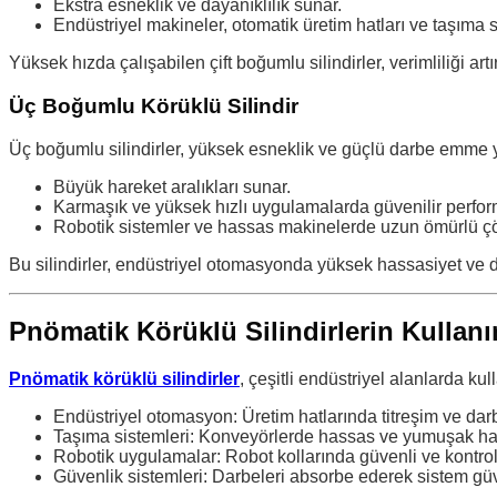
Ekstra esneklik ve dayanıklılık sunar.
Endüstriyel makineler, otomatik üretim hatları ve taşıma si
Yüksek hızda çalışabilen çift boğumlu silindirler, verimliliği art
Üç Boğumlu Körüklü Silindir
Üç boğumlu silindirler, yüksek esneklik ve güçlü darbe emme yet
Büyük hareket aralıkları sunar.
Karmaşık ve yüksek hızlı uygulamalarda güvenilir perfor
Robotik sistemler ve hassas makinelerde uzun ömürlü ç
Bu silindirler, endüstriyel otomasyonda yüksek hassasiyet ve d
Pnömatik Körüklü Silindirlerin Kullanı
Pnömatik körüklü silindirler
, çeşitli endüstriyel alanlarda kull
Endüstriyel otomasyon: Üretim hatlarında titreşim ve dar
Taşıma sistemleri: Konveyörlerde hassas ve yumuşak har
Robotik uygulamalar: Robot kollarında güvenli ve kontrol
Güvenlik sistemleri: Darbeleri absorbe ederek sistem güven