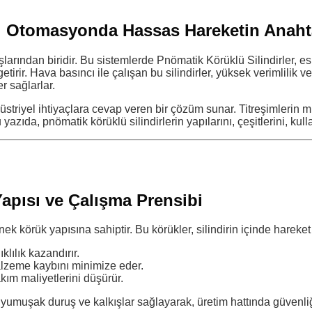
el Otomasyonda Hassas Hareketin Anaht
rından biridir. Bu sistemlerde Pnömatik Körüklü Silindirler, es
irir. Hava basıncı ile çalışan bu silindirler, yüksek verimlilik 
 sağlarlar.
düstriyel ihtiyaçlara cevap veren bir çözüm sunar. Titreşimlerin
ıda, pnömatik körüklü silindirlerin yapılarını, çeşitlerini, kulla
Yapısı ve Çalışma Prensibi
nek körük yapısına sahiptir. Bu körükler, silindirin içinde hare
lılık kazandırır.
malzeme kaybını minimize eder.
akım maliyetlerini düşürür.
yumuşak duruş ve kalkışlar sağlayarak, üretim hattında güvenliği 