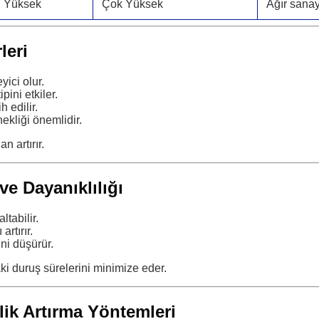
Yüksek
Çok Yüksek
Ağır sanay
leri
yici olur.
pini etkiler.
 edilir.
ekliği önemlidir.
n artırır.
ve Dayanıklılığı
ltabilir.
artırır.
ini düşürür.
aki duruş sürelerini minimize eder.
lik Artırma Yöntemleri