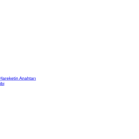
Hareketin Anahtarı
ibi