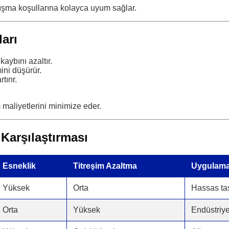
alışma koşullarına kolayca uyum sağlar.
ları
aybını azaltır.
mini düşürür.
tırır.
 maliyetlerini minimize eder.
Karşılaştırması
Esneklik
Titreşim Azaltma
Uygulama
Yüksek
Orta
Hassas taş
Orta
Yüksek
Endüstriye