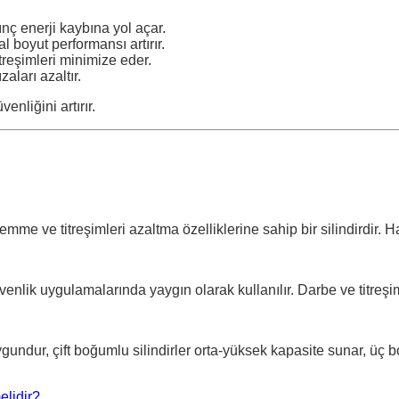
nç enerji kaybına yol açar.
 boyut performansı artırır.
itreşimleri minimize eder.
aları azaltır.
enliğini artırır.
me ve titreşimleri azaltma özelliklerine sahip bir silindirdir. H
enlik uygulamalarında yaygın olarak kullanılır. Darbe ve titreşi
undur, çift boğumlu silindirler orta-yüksek kapasite sunar, üç b
elidir?