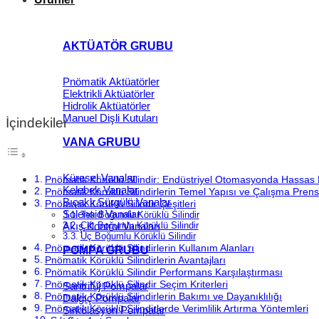
AKTÜATÖR GRUBU
Pnömatik Aktüatörler
Elektrikli Aktüatörler
Hidrolik Aktüatörler
Manuel Dişli Kutuları
İçindekiler
VANA GRUBU
Küresel Vanalar
Pnömatik Körüklü Silindir: Endüstriyel Otomasyonda Hassas 
Kelebek Vanalar
Pnömatik Körüklü Silindirlerin Temel Yapısı ve Çalışma Prens
Bıçaklı Sürgülü Vanalar
Pnömatik Körüklü Silindir Çeşitleri
Solenoid Vanalar
Tek Boğumlu Körüklü Silindir
Çift Boğumlu Körüklü Silindir
Akış Kontrol Vanaları
Üç Boğumlu Körüklü Silindir
Pnömatik Körüklü Silindirlerin Kullanım Alanları
POMPA GRUBU
Pnömatik Körüklü Silindirlerin Avantajları
Pnömatik Körüklü Silindir Performans Karşılaştırması
Pnömatik Körüklü Silindir Seçim Kriterleri
Santrifüj Pompalar
Pnömatik Körüklü Silindirlerin Bakımı ve Dayanıklılığı
Dalgıç Pompalar
Pnömatik Körüklü Silindirlerde Verimlilik Artırma Yöntemleri
Sirkülasyon Pompalar