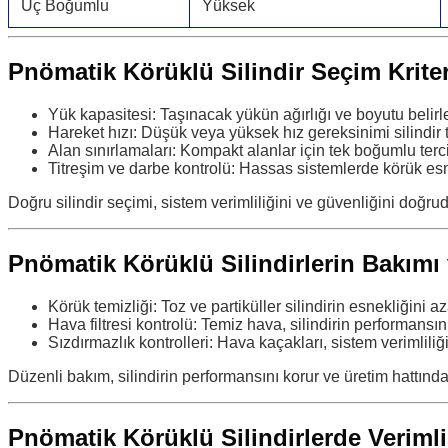
Üç Boğumlu
Yüksek
Pnömatik Körüklü Silindir Seçim Kriter
Yük kapasitesi: Taşınacak yükün ağırlığı ve boyutu belirle
Hareket hızı: Düşük veya yüksek hız gereksinimi silindir ti
Alan sınırlamaları: Kompakt alanlar için tek boğumlu tercih
Titreşim ve darbe kontrolü: Hassas sistemlerde körük esn
Doğru silindir seçimi, sistem verimliliğini ve güvenliğini doğruda
Pnömatik Körüklü Silindirlerin Bakımı 
Körük temizliği: Toz ve partiküller silindirin esnekliğini aza
Hava filtresi kontrolü: Temiz hava, silindirin performansını 
Sızdırmazlık kontrolleri: Hava kaçakları, sistem verimliliğ
Düzenli bakım, silindirin performansını korur ve üretim hattınd
Pnömatik Körüklü Silindirlerde Verimli