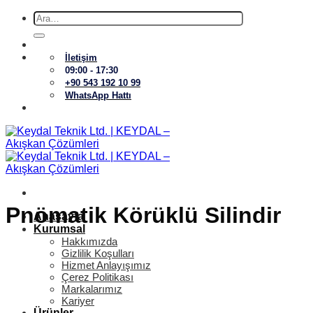
İçeriğe
Ara:
atla
İletişim
09:00 - 17:30
+90 543 192 10 99
WhatsApp Hattı
Pnömatik Körüklü Silindir
Anasayfa
Kurumsal
Hakkımızda
Gizlilik Koşulları
Hizmet Anlayışımız
Çerez Politikası
Markalarımız
Kariyer
Ürünler