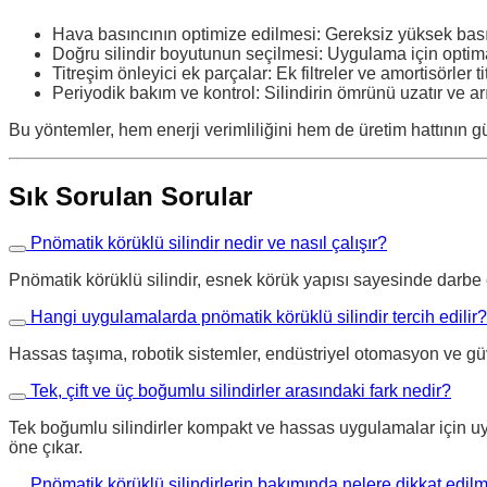
Hava basıncının optimize edilmesi: Gereksiz yüksek bası
Doğru silindir boyutunun seçilmesi: Uygulama için optimal
Titreşim önleyici ek parçalar: Ek filtreler ve amortisörler t
Periyodik bakım ve kontrol: Silindirin ömrünü uzatır ve arız
Bu yöntemler, hem enerji verimliliğini hem de üretim hattının güv
Sık Sorulan Sorular
Pnömatik körüklü silindir nedir ve nasıl çalışır?
Pnömatik körüklü silindir, esnek körük yapısı sayesinde darbe em
Hangi uygulamalarda pnömatik körüklü silindir tercih edilir?
Hassas taşıma, robotik sistemler, endüstriyel otomasyon ve güv
Tek, çift ve üç boğumlu silindirler arasındaki fark nedir?
Tek boğumlu silindirler kompakt ve hassas uygulamalar için uyg
öne çıkar.
Pnömatik körüklü silindirlerin bakımında nelere dikkat edilm