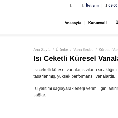
İletişim
09:00
Anasayfa
Kurumsal
Ü
Ana Sayfa
/
Ürünler
/
Vana Grubu
/
Küresel Va
Isı Ceketli Küresel Vanal
Isı ceketli küresel vanalar, sıvıların sıcaklığı
tasarlanmış, yüksek performanslı vanalardır.
Isı yalıtımı sağlayarak enerji verimliliğini artır
sağlar.