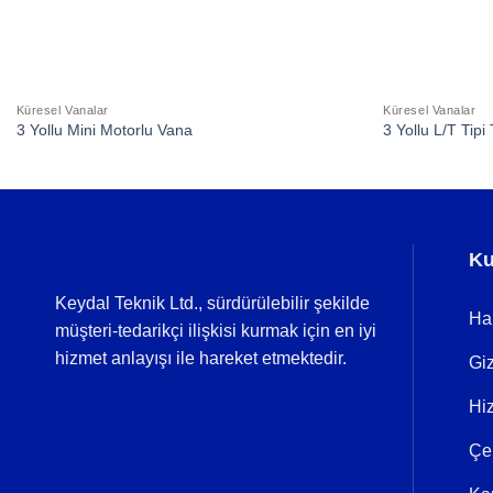
Küresel Vanalar
Küresel Vanalar
3 Yollu Mini Motorlu Vana
3 Yollu L/T Tip
Ku
Keydal Teknik Ltd., sürdürülebilir şekilde
Ha
müşteri-tedarikçi ilişkisi kurmak için en iyi
hizmet anlayışı ile hareket etmektedir.
Giz
Hi
Çer