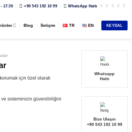
 - 17:30
+90 543 192 10 99
WhatsApp Hattı
rünler
Blog
İletişim
TR
EN
KEYDAL
nalar
ar
Whatsapp
nı korumak için özel olarak
Hattı
ır ve sisteminizin güvenilirliğini
Bize Ulaşın
+90 543 192 10 99