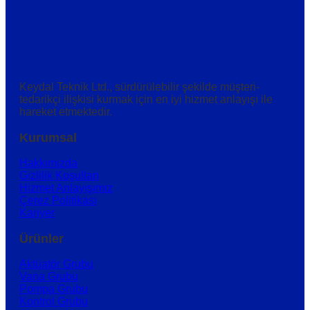
Keydal Teknik Ltd., sürdürülebilir şekilde müşteri-
tedarikçi ilişkisi kurmak için en iyi hizmet anlayışı ile
hareket etmektedir.
Kurumsal
Hakkımızda
Gizlilik Koşulları
Hizmet Anlayışımız
Çerez Politikası
Kariyer
Ürünler
Aktüatör Grubu
Vana Grubu
Pompa Grubu
Kontrol Grubu