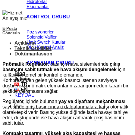
Hidroforlar
Ekipmanlar
KONTROL GRUBU
E-Posta
Pozisyonerler
Gönderin
Solenoid Valfler
Limit Switch Kutuları
Açıklama
Ölçü Kontrol Analiz
Teknik Özellikler
Dokümantasyon
AKSESUAR GRUBU
Pnömatik Regülatör
, basınçlı hava sistemlerinde
çıkış
basıncını sabit tutmak ve hava akışını dengelemek
için
Blog
kullanılan temel bir kontrol elemanıdır.
İletişim
Kompresörden gelen yüksek basıncı istenen seviyeye
TR
düşürerek, pnömatik elemanların zarar görmeden kararlı bir
EN
şekilde çalışmasını sağlar.
KEYDAL
Regülatör, içinde bulunan
yay ve diyafram mekanizması
Ara:
sayesinde giriş basıncındaki dalgalanmalara karşı otomatik
olarak tepki verir. Basınç yükseldiğinde fazla havayı tahliye
eder, düştüğünde ise hava akışını artırarak çıkış basıncını
sabit tutar.
Kompakt tasarımı
,
yüksek akış kapasitesi
ve
hassas