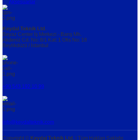
Aksesuarlar
Keydal Teknik Ltd.
Beyaz Center İş Merkezi - Barış Mh.
Akdeniz Cd. No: 8/1 Kat: 1 Ofis No: 18
Beylikdüzü / İstanbul
+90 543 192 10 99
info@keydalteknik.com
Copyright ©
Keydal Teknik Ltd.
| Tüm Hakları Saklıdır.