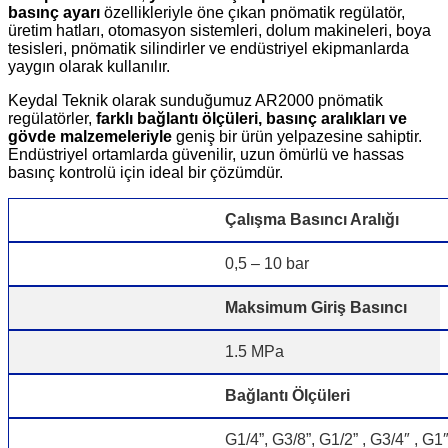
basınç ayarı
özellikleriyle öne çıkan pnömatik regülatör,
üretim hatları, otomasyon sistemleri, dolum makineleri, boya
tesisleri, pnömatik silindirler ve endüstriyel ekipmanlarda
yaygın olarak kullanılır.
Keydal Teknik olarak sunduğumuz AR2000 pnömatik
regülatörler,
farklı bağlantı ölçüleri, basınç aralıkları ve
gövde malzemeleriyle
geniş bir ürün yelpazesine sahiptir.
Endüstriyel ortamlarda güvenilir, uzun ömürlü ve hassas
basınç kontrolü için ideal bir çözümdür.
Çalışma Basıncı Aralığı
0,5 – 10 bar
Maksimum Giriş Basıncı
1.5 MPa
Bağlantı Ölçüleri
G1/4”, G3/8”, G1/2” , G3/4″ , G1