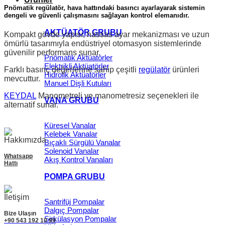
Pnömatik regülatör, hava hattındaki basıncı ayarlayarak sistemin
dengeli ve güvenli çalışmasını sağlayan kontrol elemanıdır.
AKTÜATÖR GRUBU
Kompakt gövde yapısı, hassas ayar mekanizması ve uzun
ömürlü tasarımıyla endüstriyel otomasyon sistemlerinde
güvenilir performans sunar.
Pnömatik Aktüatörler
Elektrikli Aktüatörler
Farklı basınç değerlerine sahip çeşitli
regülatör
ürünleri
Hidrolik Aktüatörler
mevcuttur.
Manuel Dişli Kutuları
KEYDAL
Manometreli ve manometresiz seçenekleri ile
VANA GRUBU
alternatif sunar.
Küresel Vanalar
Kelebek Vanalar
Bıçaklı Sürgülü Vanalar
Solenoid Vanalar
Whatsapp
Akış Kontrol Vanaları
Hattı
POMPA GRUBU
Santrifüj Pompalar
Dalgıç Pompalar
Bize Ulaşın
Sirkülasyon Pompalar
+90 543 192 10 99