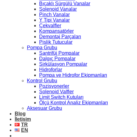
Bıçaklı Sürgülü Vanalar
Solenoid Vanalar
Pinch Vanalar
Y Tipi Vanalar
Çekvalfler
Kompansatörler
Demontaj Parçaları
Pislik Tutucular
Pompa Grubu
Santrifüj Pompalar
Dalgıç Pompalar
Sirkülasyon Pompalar
Hidroforlar
Pompa ve Hidrofor Ekipmanları
Kontrol Grubu
Pozisyonerler
Solenoid Valfler
Limit Switch Kutuları
Ölçü Kontrol Analiz Ekipmanları
Aksesuar Grubu
Blog
İletişim
TR
EN