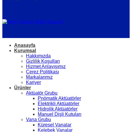
Web Tasarım
Anasayfa
Kurumsal
Hakkımızda
Gizlilik Koşulları
Hizmet Anlayışımız
Çerez Politikası
Markalarımız
Kariyer
Ürünler
Aktüatör Grubu
Pnömatik Aktüatörler
Elektrikli Aktüatörler
Hidrolik Aktüatörler
Manuel Dişli Kutuları
Vana Grubu
Küresel Vanalar
Kelebek Vanalar