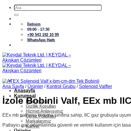
İçeriğe
Ara:
atla
İletişim
09:00 - 17:30
+90 543 192 10 99
WhatsApp Hattı
Ana Sayfa
/
Ürünler
/
Kontrol Grubu
/
Solenoid Valfler
Anasayfa
Kurumsal
İzole Bobinli Valf, EEx mb II
Hakkımızda
Gizlilik Koşulları
Hizmet Anlayışımız
EEx mb patlama koruma sınıfına sahip, IIC gaz grubuyla uyumlu v
Çerez Politikası
Markalarımız
Patlayıcı gaz ortamlarında güvenli ve verimli kullanım için t
Kariyer
Ürünler