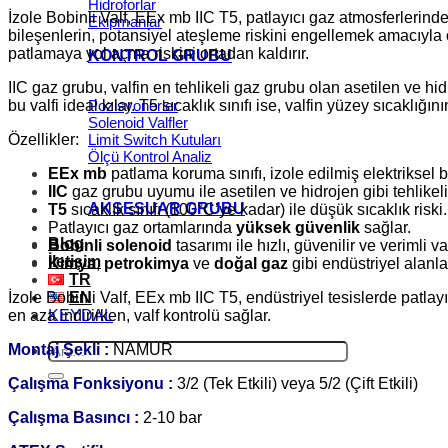
Hidroforlar
İzole Bobinli Valf, EEx mb IIC T5, patlayıcı gaz atmosferlerind
Ekipmanlar
bileşenlerin, potansiyel ateşleme riskini engellemek amacıyla öze
patlamaya yol açma riskini ortadan kaldırır.
KONTROL GRUBU
IIC gaz grubu, valfin en tehlikeli gaz grubu olan asetilen ve hi
bu valfi ideal kılar. T5 sıcaklık sınıfı ise, valfin yüzey sıcakl
Pozisyonerler
Solenoid Valfler
Özellikler:
Limit Switch Kutuları
Ölçü Kontrol Analiz
EEx mb
patlama koruma sınıfı, izole edilmiş elektriksel 
IIC
gaz grubu uyumu ile asetilen ve hidrojen gibi tehlikeli
AKSESUAR GRUBU
T5
sıcaklık sınıfı (100°C’ye kadar) ile düşük sıcaklık riski.
Patlayıcı gaz ortamlarında
yüksek güvenlik
sağlar.
Blog
Bobinli solenoid
tasarımı ile hızlı, güvenilir ve verimli va
İletişim
Kimya
,
petrokimya
ve
doğal gaz
gibi endüstriyel alanl
TR
İzole Bobinli Valf, EEx mb IIC T5, endüstriyel tesislerde patlay
EN
en aza indirirken, valf kontrolü sağlar.
KEYDAL
Ara:
Montaj Şekli :
NAMUR
Çalışma Fonksiyonu :
3/2 (Tek Etkili) veya 5/2 (Çift Etkili)
Çalışma Basıncı :
2-10 bar