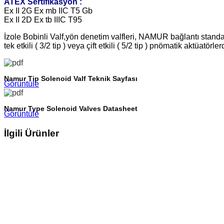
ATEX Sertifikasyon :
Ex II 2G Ex mb IIC T5 Gb
Ex II 2D Ex tb IIIC T95
İzole Bobinli Valf,yön denetim valfleri, NAMUR bağlantı standart
tek etkili ( 3/2 tip ) veya çift etkili ( 5/2 tip ) pnömatik aktüatö
Namur Tip Solenoid Valf Teknik Sayfası
Görüntüle
Namur Type Solenoid Valves Datasheet
Görüntüle
İlgili Ürünler