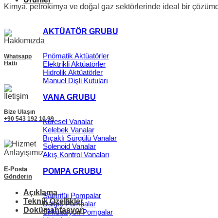
Kimya, petrokimya ve doğal gaz sektörlerinde ideal bir çözümd
AKTÜATÖR GRUBU
Pnömatik Aktüatörler
Whatsapp
Hattı
Elektrikli Aktüatörler
Hidrolik Aktüatörler
Manuel Dişli Kutuları
VANA GRUBU
Bize Ulaşın
+90 543 192 10 99
Küresel Vanalar
Kelebek Vanalar
Bıçaklı Sürgülü Vanalar
Solenoid Vanalar
Akış Kontrol Vanaları
E-Posta
POMPA GRUBU
Gönderin
Açıklama
Santrifüj Pompalar
Teknik Özellikler
Dalgıç Pompalar
Dokümantasyon
Sirkülasyon Pompalar