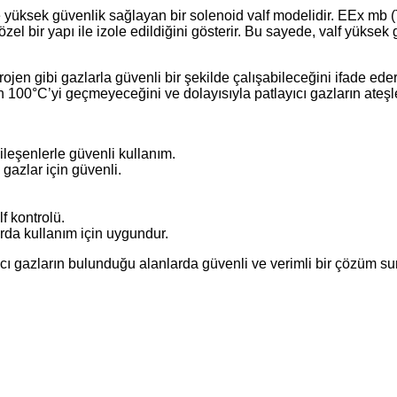
e yüksek güvenlik sağlayan bir solenoid valf modelidir. EEx mb (
l bir yapı ile izole edildiğini gösterir. Bu sayede, valf yüksek g
drojen gibi gazlarla güvenli bir şekilde çalışabileceğini ifade ed
ığının 100°C’yi geçmeyeceğini ve dolayısıyla patlayıcı gazların ate
bileşenlerle güvenli kullanım.
 gazlar için güvenli.
lf kontrolü.
arda kullanım için uygundur.
ıcı gazların bulunduğu alanlarda güvenli ve verimli bir çözüm suna